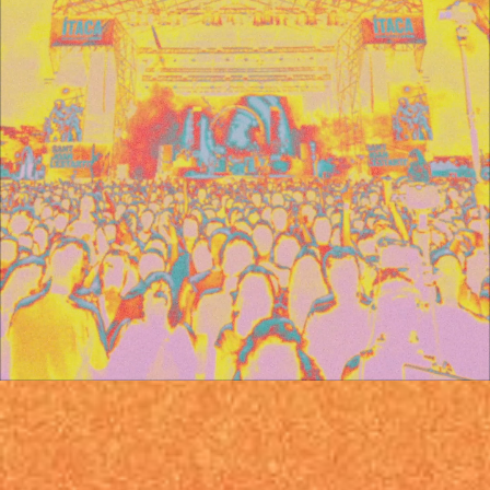
Diapositiva 1 de 1: 28.000 GRÀCIES · US AGRAÏM DE TOT COR · E