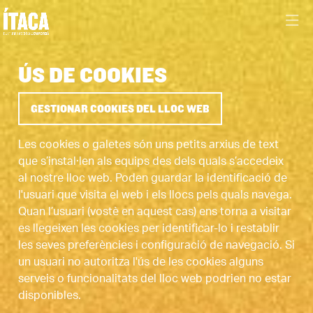
ÚS DE COOKIES
GESTIONAR COOKIES DEL LLOC WEB
Les cookies o galetes són uns petits arxius de text
que s’instal·len als equips des dels quals s’accedeix
al nostre lloc web. Poden guardar la identificació de
l'usuari que visita el web i els llocs pels quals navega.
Quan l’usuari (vostè en aquest cas) ens torna a visitar
es llegeixen les cookies per identificar-lo i restablir
les seves preferències i configuració de navegació. Si
un usuari no autoritza l'ús de les cookies alguns
serveis o funcionalitats del lloc web podrien no estar
disponibles.