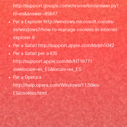
http://support.google.com/chrome/bin/answer.py?
hl=es&answer=95647
Per a Explorer
http://windows.microsoft.com/es-
es/windows7/how-to-manage-cookies-in-internet-
explorer-9
Per a Safari
http://support.apple.com/kb/ph5042
Per a Safari per a IOS
http://support.apple.com/kb/HT1677?
viewlocale=es_ES&locale=es_ES
Per a Opera a
http://help.opera.com/Windows/11.50/es-
ES/cookies.html