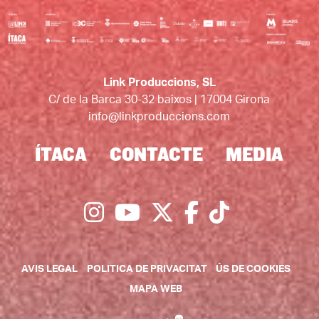
Link Produccions, SL
C/ de la Barca 30-32 baixos | 17004 Girona
info@linkproduccions.com
ÍTACA
CONTACTE
MEDIA
Link a instagram
Link a youtube
Link a twitter
Link a faceb
Link a tic
AVIS LEGAL
POLITICA DE PRIVACITAT
ÚS DE COOKIES
MAPA WEB