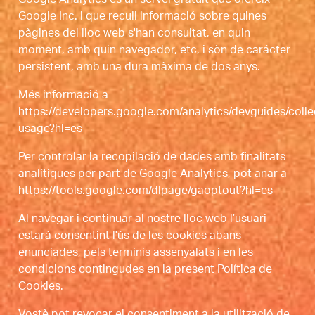
Google Inc. i que recull informació sobre quines
pàgines del lloc web s'han consultat, en quin
moment, amb quin navegador, etc, i sòn de carácter
persistent, amb una dura màxima de dos anys.
Més informació a
https://developers.google.com/analytics/devguides/collec
usage?hl=es
Per controlar la recopilació de dades amb finalitats
analítiques per part de Google Analytics, pot anar a
https://tools.google.com/dlpage/gaoptout?hl=es
Al navegar i continuar al nostre lloc web l’usuari
estarà consentint l'ús de les cookies abans
enunciades, pels terminis assenyalats i en les
condicions contingudes en la present Política de
Cookies.
Vostè pot revocar el consentiment a la utilització de