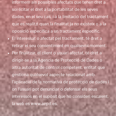
informem als possibles afectats que tenen dret a
sol·licitar el dret a la portabilitat de les seves
dades, en el seu cas, i a la limitació del tractament
que es realitzi quan la finalitat ja no existeix o a la
oposició específica a un tractament específic.
El interessat o afectat pel tractament, té dret a
retirar el seu consentiment en qualsevol moment.
Per finalitzar, el client o usuari afectat, té dret a
dirigir-se a la Agencia de Protecció de Dades o
altra autoritat de control competent, entitat que
gestiona qualsevol aspecte relacionat amb
l’aplicació de la normativa de protecció de dades i
on l’usuari pot denunciar o defensar els seus
interessos en el supòsit que ho consideri escaient,
la web es www.aepd.es.