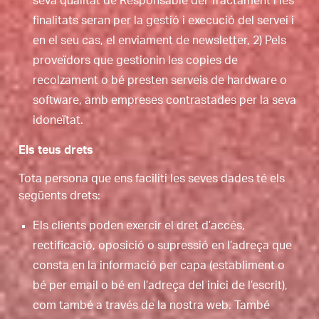
seva qualitat de Responsable del Tractament i les
finalitats seran per la gestió i execució del servei i
en el seu cas, el enviament de newsletter, 2) Pels
proveïdors que gestionin les copies de
recolzament o bé presten serveis de hardware o
software, amb empreses contrastades per la seva
idoneïtat.
Els teus drets
Tota persona que ens faciliti les seves dades té els
següents drets:
Els clients poden exercir el dret d’accés,
rectificació, oposició o supressió en l’adreça que
consta en la informació per capa (establiment o
bé per email o bé en l’adreça del inici de l’escrit),
com també a través de la nostra web. També