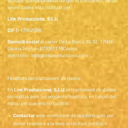
socials) queda informat de que el tractament de les
seves dades esta realitzat per:
Link Produccions, S.L.U.
CIF
B-17902594
Domicili social
al carrer De La Barca 30-32, 17004
Girona.Telèfon: 872091176Correu
electrònic: info@linkproduccions.com
Finalitats del tractament de dades
En
Link Produccions, S.L.U.
el tractament de dades
es realitza amb les següents finalitats, en funció del
motiu pel que ens ho facilitis:
Contactar
amb el remitent de la informació, per
donar resposta a la teva sol·licitud, petició o