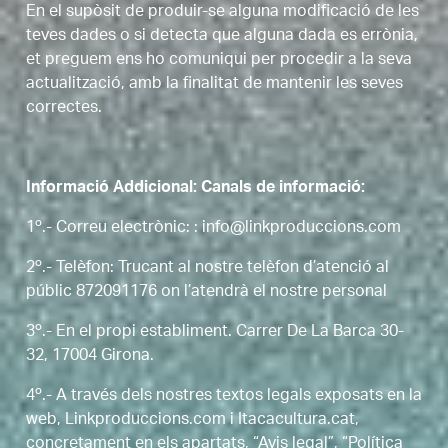
En el supòsit de produir-se alguna modificació de les
teves dades o si detecta que alguna dada es errònia,
et preguem ens ho comuniqui per procedir a la seva
actualització, amb la finalitat de mantenir les seves
correctes.
Informació Addicional: Canals de informació:
1º.- Correu electrònic: : info@linkproduccions.com
2º.- Telèfon: Trucant al nostre telèfon d’atenció al
públic 872091176 on l’atendrà el nostre personal
3º.- En el propi establiment. Carrer De La Barca 30-
32, 17004 Girona.
4º.- A través dels nostres textos legals exposats en la
web, Linkproduccions.com i Itacacultura.cat,
concretament en els apartats, “Avis legal”, “Política