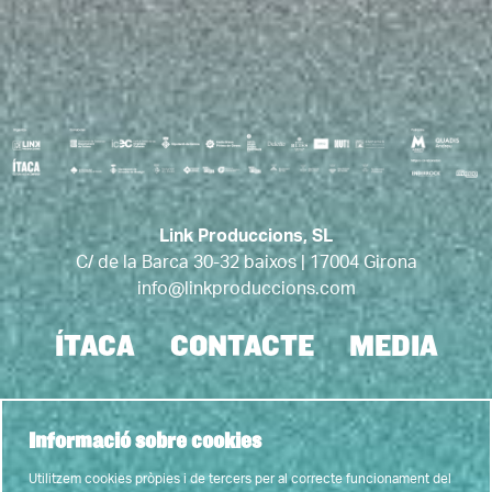
Link Produccions, SL
C/ de la Barca 30-32 baixos | 17004 Girona
info@linkproduccions.com
ÍTACA
CONTACTE
MEDIA
Link a instagram
Link a youtube
Link a twitter
Link a faceb
Link a tic
Informació sobre cookies
Utilitzem cookies pròpies i de tercers per al correcte funcionament del