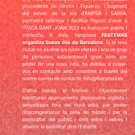
procedents de Girona i Figueres. L’augment 
del servei, de la mà d’AMPSA i SARFA, 
permetrà refermar i facilitar l’opció d’anar a 
l’ÍTACA SANT JOAN 2023 en transport públic i 
col·lectiu. A més, l'empresa 
FESTYMAS 
organitza busos des de Barcelona
. Si la teva 
ciutat no és dins les rutes ofertes i sou un grup 
de persones suficientment gros com per 
poder fer una nova ruta, no dubteu a posar-
vos en contacte amb nosaltres a través del 
nostre correu de contacte: info@festymas.es
D’altra banda, el festival i l’Ajuntament 
habilitaran aparcaments dissuasoris vigilats i 
senyalitzats fora del nucli urbà, per poder 
descongestionar la zona de trànsit i per la 
comoditat del públic i dels veïns i veïnes i 
afavorir la mobilitat dins l’Estartit.