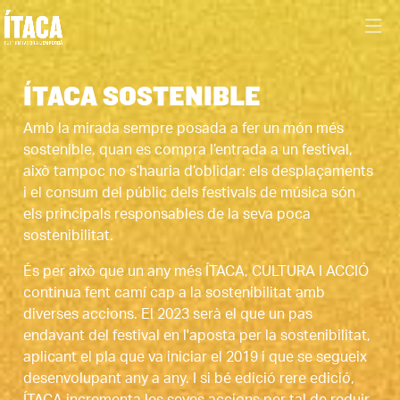
ÍTACA SOSTENIBLE
Amb la mirada sempre posada a fer un món més 
sostenible, quan es compra l’entrada a un festival, 
això tampoc no s’hauria d’oblidar: els desplaçaments 
i el consum del públic dels festivals de música són 
els principals responsables de la seva poca 
sostenibilitat. 
És per això que un any més ÍTACA, CULTURA I ACCIÓ 
continua fent camí cap a la sostenibilitat amb 
diverses accions. El 2023 serà el que un pas 
endavant del festival en l'aposta per la sostenibilitat, 
aplicant el pla que va iniciar el 2019 i que se segueix 
desenvolupant any a any. I si bé edició rere edició, 