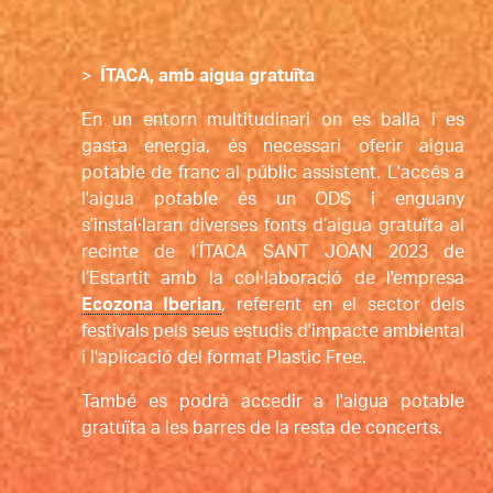
Diapositiva 2 de 4: PRESENTACIÓ L'ESTARTIT
>
ÍTACA, amb aigua gratuïta
En un entorn multitudinari on es balla i es 
gasta energia, és necessari oferir aigua 
potable de franc al públic assistent. L'accés a 
l'aigua potable és un ODS i enguany 
s’instal·laran diverses fonts d’aigua gratuïta al 
recinte de l’ÍTACA SANT JOAN 2023 de 
l’Estartit amb la col·laboració de l'empresa 
Ecozona Iberian
, referent en el sector dels 
festivals pels seus estudis d'impacte ambiental 
i l'aplicació del format Plastic Free. 
També es podrà accedir a l'aigua potable 
gratuïta a les barres de la resta de concerts.