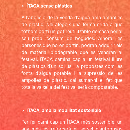
>
ÍTACA sense plàstics
A l’abolició de la venda d’aigua amb ampolles 
de plàstic, s’hi afegeix una ferma crida a que 
tothom porti un got reutilitzable de casa per al 
seu propi consum de begudes. Alhora, les 
persones que no en portin, podran adquirir els 
de material biodegrable que es vendran al 
festival. ÍTACA camina cap a un festival lliure 
de plàstics d’un sol ús i a propostes com les 
fonts d’aigua potable i la supressió de les 
ampolles de plàstic, cal sumar-hi el fet que 
tota la vaixella del festival serà compostable.
>
ÍTACA, amb la mobilitat sostenible
Per fer camí cap un ÍTACA més sostenible, un 
any més es reforçarà el servei d’autobusos 