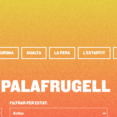
GIRONA
GUALTA
LA PERA
L'ESTARTIT
 PALAFRUGELL
FILTRAR PER ESTAT: