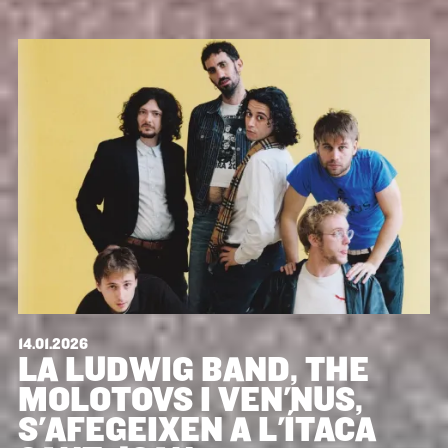
14.01.2026
LA LUDWIG BAND, THE
MOLOTOVS I VEN'NUS,
S'AFEGEIXEN A L'ÍTACA