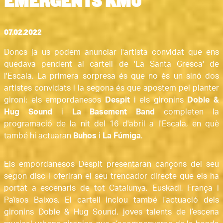
EMERGENTS KM0
07.02.2022
Doncs ja us podem anunciar l'artista convidat que ens 
quedava pendent al cartell de 'La Santa Gresca' de 
l'Escala. La primera sorpresa és que no és un sinó dos 
artistes convidats i la segona és que apostem pel planter 
gironí: els empordanesos 
Despit
 i els gironins 
Doble & 
Hug Sound 
i
 La Basement Band
 completen la 
programació de la nit del 16 d'abril a l'Escala, 
en què 
també hi actuaran
 Buhos
 i 
La Fúmiga
. 
Els empordanesos Despit presentaran cançons del seu 
segon disc i oferiran el seu trencador directe que els ha 
portat a escenaris de tot Catalunya, Euskadi, França i 
Països Baixos. El cartell inclou també l’actuació dels 
gironins Doble & Hug Sound, joves talents de l’escena 