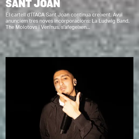
SANT JOAN
El cartell d’ÍTACA Sant Joan continua creixent. Avui
anunciem tres noves incorporacions: La Ludwig Band,
The Molotovs i Ven'nus, s'afegeixen...