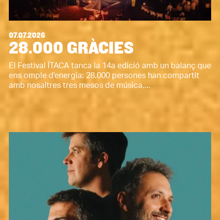
07.07.2026
28.000 GRÀCIES
El Festival ÍTACA tanca la 14a edició amb un balanç que
ens omple d'energia: 28.000 persones han compartit
amb nosaltres tres mesos de música,...