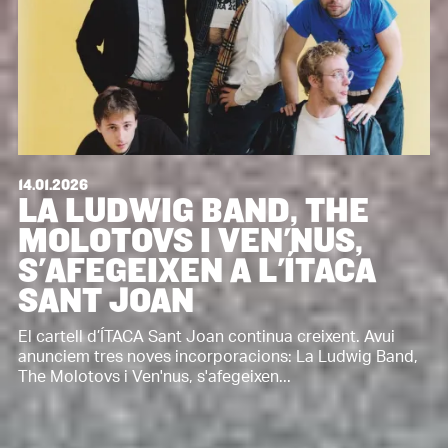
14.01.2026
LA LUDWIG BAND, THE
MOLOTOVS I VEN'NUS,
S'AFEGEIXEN A L'ÍTACA
SANT JOAN
El cartell d’ÍTACA Sant Joan continua creixent. Avui
anunciem tres noves incorporacions: La Ludwig Band,
The Molotovs i Ven'nus, s'afegeixen...