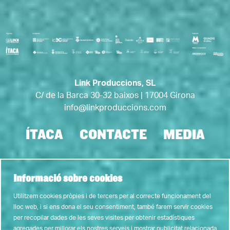
Link Produccions, SL
C/ de la Barca 30-32 baixos | 17004 Girona
info@linkproduccions.com
ÍTACA
CONTACTE
MEDIA
Link a instagram
Link a youtube
Link a twitter
Link a faceb
Link a tic
Informació sobre cookies
Utilitzem cookies pròpies i de tercers per al correcte funcionament del
lloc web, i si ens dona el seu consentiment, també farem servir cookies
AVIS LEGAL
POLITICA DE PRIVACITAT
ÚS DE COOKIES
per recopilar dades de les seves visites per obtenir estadístiques
agregades per millorar els nostres serveis i mostrar publicitat relacionada