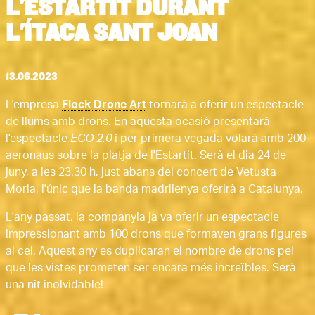
L'ESTARTIT DURANT
L'ÍTACA SANT JOAN
13.06.2023
L'empresa
Flock Drone Art
tornarà a oferir un espectacle
de llums amb drons. En aquesta ocasió presentarà
l'espectacle
ECO 2.0
i per primera vegada volarà amb 200
aeronaus sobre la platja de l'Estartit. Serà el dia 24 de
juny, a les 23.30 h, just abans del concert de Vetusta
Morla, l'únic que la banda madrilenya oferirà a Catalunya.
L'any passat, la companyia ja va oferir un espectacle
impressionant amb 100 drons que formaven grans figures
al cel. Aquest any es duplicaran el nombre de drons pel
que les vistes prometen ser encara més increïbles. Serà
una nit inolvidable!