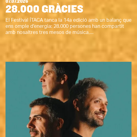
07.07.2026
28.000 GRÀCIES
El Festival ÍTACA tanca la 14a edició amb un balanç que
ens omple d'energia: 28.000 persones han compartit
amb nosaltres tres mesos de música,...