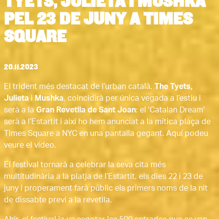
TYETS, JULIETA I MUSHKA
PEL 23 DE JUNY A TIMES
SQUARE
20.11.2023
El trident més destacat de l’urban català,
The Tyets,
Julieta
i
Mushka
, coincidirà per única vegada a l’estiu i
serà a la
Gran Revetlla de Sant Joan
: el 'Catalan Dream'
serà a l’Estartit i així ho hem anunciat a la mítica plaça de
Times Square a NYC en una pantalla gegant.
Aquí podeu
veure el vídeo
.
El festival tornarà a celebrar la seva cita més
multitudinària a la platja de l’Estartit, els dies 22 i 23 de
juny i properament farà públic els primers noms de la nit
de dissabte previ a la revetlla.