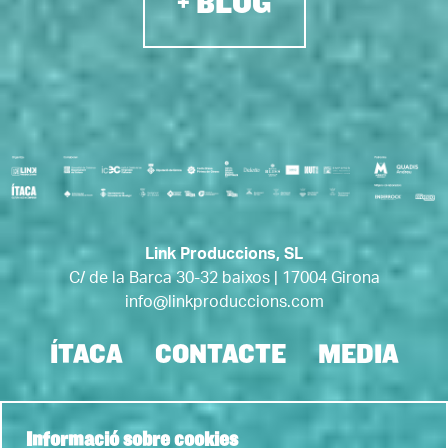
+ BLOG
Link Produccions, SL
C/ de la Barca 30-32 baixos | 17004 Girona
info@linkproduccions.com
ÍTACA
CONTACTE
MEDIA
Link a instagram
Link a youtube
Link a twitter
Link a faceb
Link a tic
Informació sobre cookies