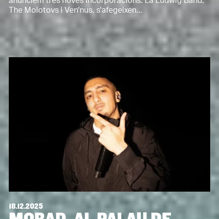
anunciem tres noves incorporacions: La Ludwig Band,
The Molotovs i Ven'nus, s'afegeixen...
18.12.2025
MORAD, AL PALAU DE