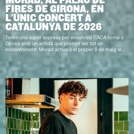
FIRES DE GIRONA, EN
L'ÚNIC CONCERT A
CATALUNYA DE 2026
Tenim una super sopresa per vosaltres! ÍTACA torna a
Girona amb un artista que promet ser tot un
esdeveniment: Morad actuarà el proper 8 de maig al...