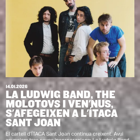
14.01.2026
LA LUDWIG BAND, THE
MOLOTOVS I VEN'NUS,
S'AFEGEIXEN A L'ÍTACA
SANT JOAN
El cartell d’ÍTACA Sant Joan continua creixent. Avui