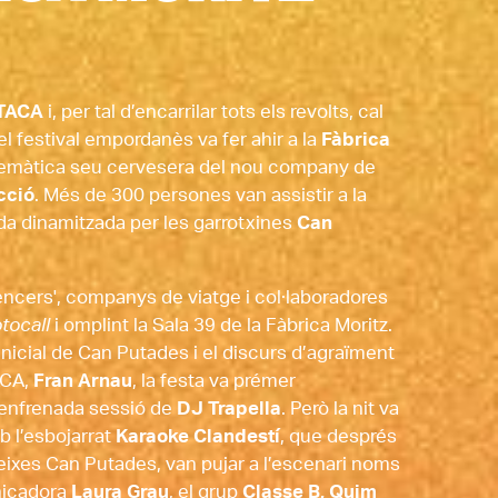
ÍTACA
 i, per tal d’encarrilar tots els revolts, cal 
l festival empordanès va fer ahir a la 
Fàbrica 
emàtica seu cervesera del nou company de 
cció
. Més de 300 persones van assistir a la 
ada dinamitzada per les garrotxines 
Can 
uencers', companys de viatge i col·laboradores 
otocall
 i omplint la Sala 39 de la Fàbrica Moritz. 
icial de Can Putades i el discurs d’agraïment 
ACA, 
Fran Arnau
, la festa va prémer 
enfrenada sessió de 
DJ Trapella
. Però la nit va 
b l’esbojarrat
 Karaoke Clandestí
, que després 
eixes Can Putades, van pujar a l’escenari noms 
icadora 
Laura Grau
, el grup 
Classe B, Quim 