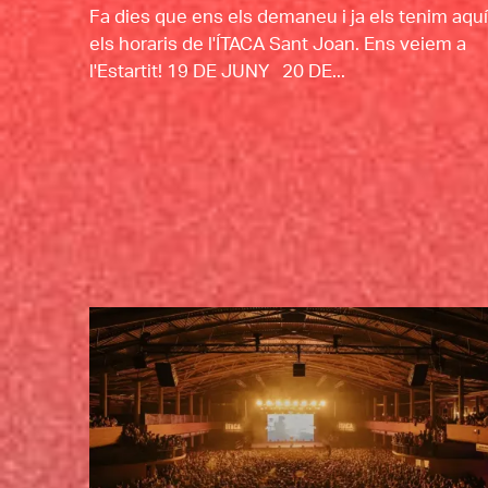
Fa dies que ens els demaneu i ja els tenim aquí
els horaris de l'ÍTACA Sant Joan. Ens veiem a
l'Estartit! 19 DE JUNY 20 DE...