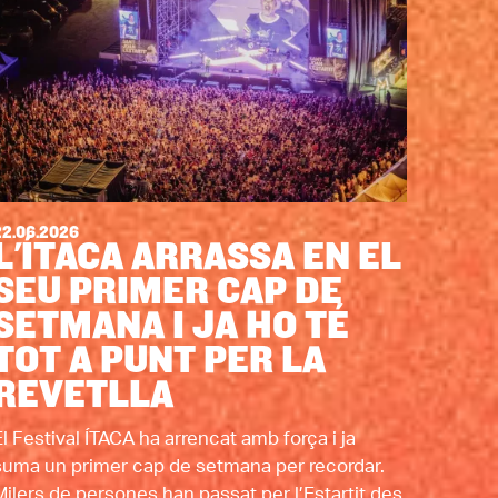
22.06.2026
L'ÍTACA ARRASSA EN EL
SEU PRIMER CAP DE
SETMANA I JA HO TÉ
TOT A PUNT PER LA
REVETLLA
El Festival ÍTACA ha arrencat amb força i ja
suma un primer cap de setmana per recordar.
Milers de persones han passat per l’Estartit des