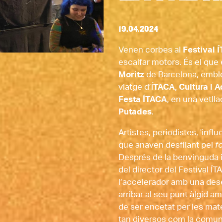
19.04.2024
Venen corbes al
 Festival 
escalfar motors. És el que e
Moritz
 de Barcelona, embl
viatge d’Í
TACA, Cultura i A
Festa ÍTACA
, en una vetll
Putades
.  
Artistes, periodistes, 'infl
que anaven desfilant pel 
f
Després de la benvinguda in
del director del Festival ÍT
l’accelerador amb una des
arribar al seu punt àlgid am
de ser encetat per les mat
tan diversos com la comun