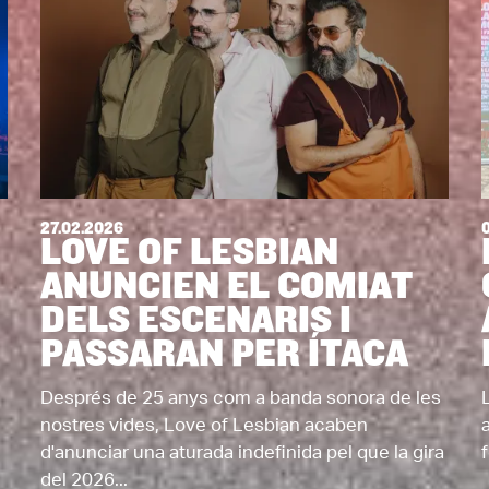
27.02.2026
LOVE OF LESBIAN
ANUNCIEN EL COMIAT
DELS ESCENARIS I
PASSARAN PER ÍTACA
Després de 25 anys com a banda sonora de les
nostres vides, Love of Lesbian acaben
d'anunciar una aturada indefinida pel que la gira
f
del 2026...
.