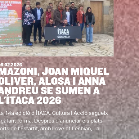
09.02.2026
MAZONI, JOAN MIQUEL
OLIVER, ALOSA I ANNA
ANDREU SE SUMEN A
L'ÍTACA 2026
La 14a edició d’ÍTACA, Cultura i Acció segueix
agafant forma. Després d’anunciar els plats
orts de l’Estartit, amb Love of Lesbian, La...