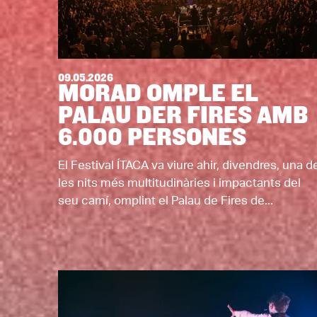
09.05.2026
MORAD OMPLE EL
PALAU DER FIRES AMB
6.000 PERSONES
El Festival ÍTACA va viure ahir, divendres, una d
les nits més multitudinàries i impactants del
seu camí, omplint el Palau de Fires de...