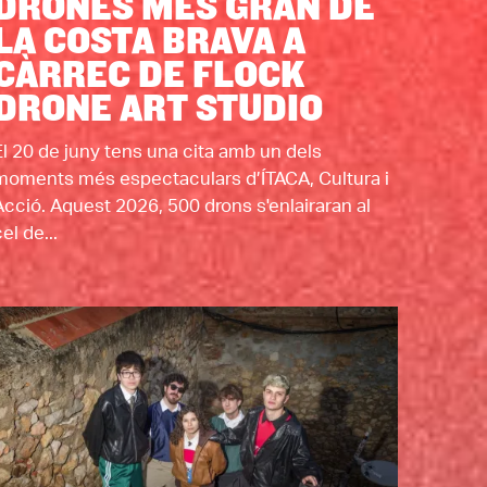
DRONES MÉS GRAN DE
LA COSTA BRAVA A
CÀRREC DE FLOCK
DRONE ART STUDIO
El 20 de juny tens una cita amb un dels
moments més espectaculars d’ÍTACA, Cultura i
Acció. Aquest 2026, 500 drons s'enlairaran al
el de...