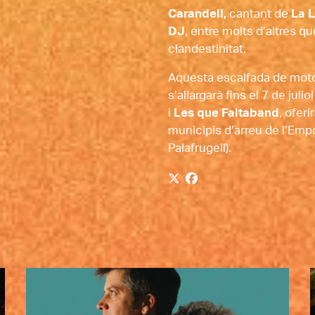
Carandell, 
cantant de 
La 
DJ
, entre molts d’altres q
clandestinitat.
Aquesta escalfada de moto
s’allargarà fins el 7 de julio
i 
Les que Faltaband
, ofer
municipis d’arreu de l’Empord
Palafrugell).