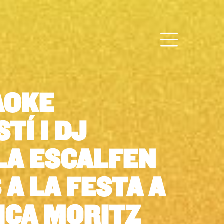
AOKE
TÍ I DJ
LA ESCALFEN
A LA FESTA A
ICA MORITZ