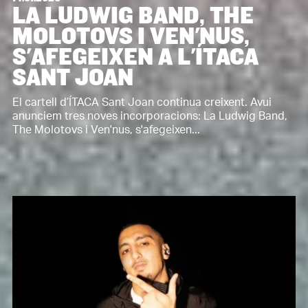
LA LUDWIG BAND, THE
MOLOTOVS I VEN'NUS,
S'AFEGEIXEN A L'ÍTACA
SANT JOAN
El cartell d’ÍTACA Sant Joan continua creixent. Avui
anunciem tres noves incorporacions: La Ludwig Band,
The Molotovs i Ven'nus, s'afegeixen...