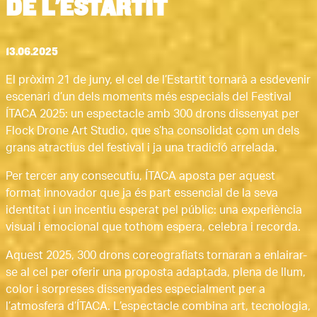
DE L'ESTARTIT
13.06.2025
El pròxim 21 de juny, el cel de l’Estartit tornarà a esdevenir
escenari d’un dels moments més especials del Festival
ÍTACA 2025: un espectacle amb 300 drons dissenyat per
Flock Drone Art Studio, que s’ha consolidat com un dels
grans atractius del festival i ja una tradició arrelada.
Per tercer any consecutiu, ÍTACA aposta per aquest
format innovador que ja és part essencial de la seva
identitat i un incentiu esperat pel públic: una experiència
visual i emocional que tothom espera, celebra i recorda.
Aquest 2025, 300 drons coreografiats tornaran a enlairar-
se al cel per oferir una proposta adaptada, plena de llum,
color i sorpreses dissenyades especialment per a
l’atmosfera d’ÍTACA. L’espectacle combina art, tecnologia,