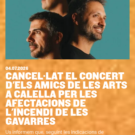
04.07.2026
CANCEL·LAT EL CONCERT
D'ELS AMICS DE LES ARTS
A CALELLA PER LES
AFECTACIONS DE
L'INCENDI DE LES
GAVARRES
Us informem que, seguint les indicacions de