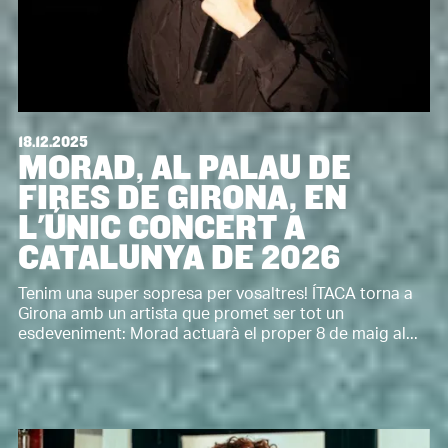
18.12.2025
MORAD, AL PALAU DE
FIRES DE GIRONA, EN
L'ÚNIC CONCERT A
CATALUNYA DE 2026
Tenim una super sopresa per vosaltres! ÍTACA torna a
Girona amb un artista que promet ser tot un
esdeveniment: Morad actuarà el proper 8 de maig al...