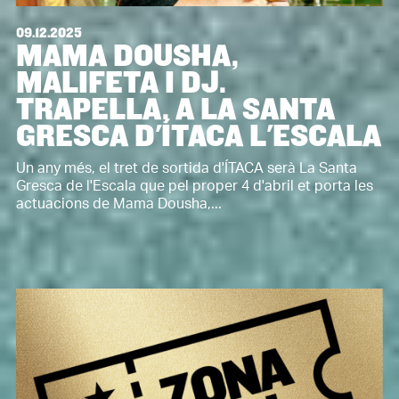
09.12.2025
MAMA DOUSHA,
MALIFETA I DJ.
TRAPELLA, A LA SANTA
GRESCA D'ÍTACA L'ESCALA
Un any més, el tret de sortida d'ÍTACA serà La Santa
Gresca de l'Escala que pel proper 4 d'abril et porta les
actuacions de Mama Dousha,...