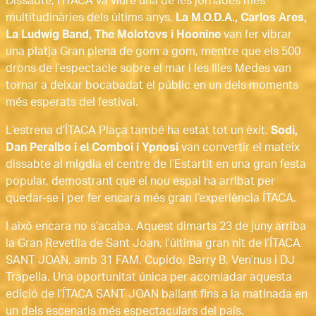
Dissabte, l’ÍTACA va viure una de les jornades més
multitudinàries dels últims anys.
La M.O.D.A., Carlos Ares,
La Ludwig Band, The Molotovs i Hoonine
van fer vibrar
una platja Gran plena de gom a gom, mentre que els 500
drons de l’espectacle sobre el mar i les Illes Medes van
tornar a deixar bocabadat el públic en un dels moments
més esperats del festival.
L’estrena d’ÍTACA Plaça també ha estat tot un èxit.
Sodi,
Dan Peralbo i el Comboi i Ypnosi
van convertir el mateix
dissabte al migdia el centre de l’Estartit en una gran festa
popular, demostrant que el nou espai ha arribat per
quedar-se i per fer encara més gran l’experiència ÍTACA.
I això encara no s’acaba. Aquest dimarts 23 de juny arriba
la Gran Revetlla de Sant Joan, l’última gran nit de l’ÍTACA
SANT JOAN, amb 31 FAM, Cupido, Barry B, Ven’nus i DJ
Trapella. Una oportunitat única per acomiadar aquesta
edició de l’ÍTACA SANT JOAN ballant fins a la matinada en
un dels escenaris més espectaculars del país.