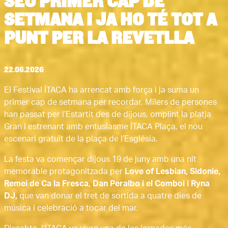
SEU PRIMER CAP DE
SETMANA I JA HO TÉ TOT A
PUNT PER LA REVETLLA
22.06.2026
El Festival ÍTACA ha arrencat amb força i ja suma un
primer cap de setmana per recordar. Milers de persones
han passat per l’Estartit des de dijous, omplint la platja
Gran i estrenant amb entusiasme ÍTACA Plaça, el nou
escenari gratuït de la plaça de l’Església.
La festa va començar dijous 19 de juny amb una nit
memorable protagonitzada per
Love of Lesbian, Sidonie,
Remei de Ca la Fresca, Dan Peralbo i el Comboi i Ryna
DJ,
que van donar el tret de sortida a quatre dies de
música i celebració a tocar del mar.