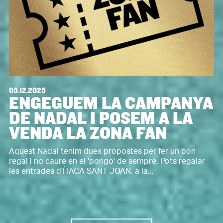
05.12.2025
ENGEGUEM LA CAMPANYA
DE NADAL I POSEM A LA
VENDA LA ZONA FAN
Aquest Nadal tenim dues propostes per fer un bon
regal i no caure en el 'pongo' de sempre. Pots regalar
les entrades d'ÍTACA SANT JOAN, a la...