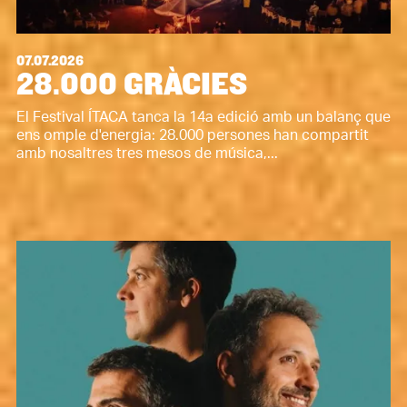
07.07.2026
28.000 GRÀCIES
El Festival ÍTACA tanca la 14a edició amb un balanç que
ens omple d'energia: 28.000 persones han compartit
amb nosaltres tres mesos de música,...