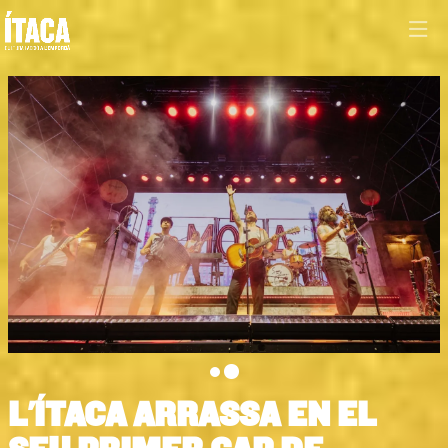
Diapositiva 2 de 2: LA M.O.D.A., el 20 de juny a ÍTACA | © Txus Garci
L'ÍTACA ARRASSA EN EL