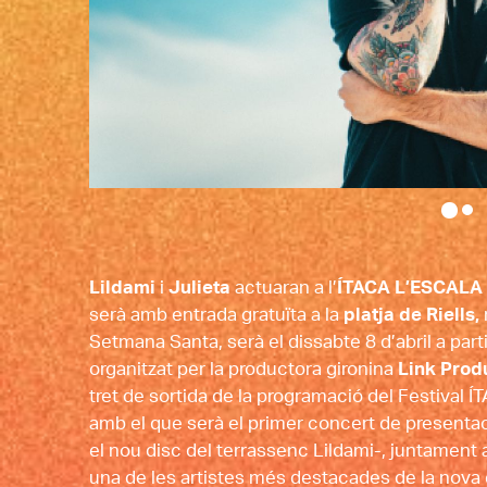
Diapositiva 1 de 2: LILDAMI | © Pau Griera
Lildami
 i 
Julieta
 actuaran a l’
ÍTACA L’ESCALA
serà amb entrada gratuïta a la 
platja de Riells, 
Setmana Santa, serà el dissabte 8 d’abril a parti
organitzat per la productora gironina 
Link Prod
tret de sortida de la programació del Festival Í
amb el que serà el primer concert de presenta
el nou disc del terrassenc Lildami-, juntament a
una de les artistes més destacades de la nova