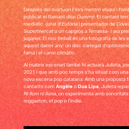
Després del mortuori 
Flors mentre visqui 
i l’om
publicat el flamant disc
 Dummy
. El cantant te
mediàtic -jurat d’
Eufòria 
i presentador de 
Cover
Supermercat
 o un capgròs a Terrassa- i ara pres
juganer. El nou treball és una fotografia de les
aquest darrer any: un disc carregat d’optimisme i
fama i el canvi climàtic. 
Al mateix escenari també hi actuarà Julieta, jo
2021 i que amb poc temps s’ha situat com una 
nova escena pop catalana. Amb una proposta f
cantants com 
Angèle
 o 
Dua Lipa
Ni llum ni lluna
, on experimenta amb sonoritats v
reggaeton, el pop o l’indie. 