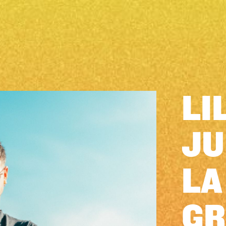
LI
JU
LA
GR