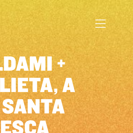
LDAMI +
LIETA, A
 SANTA
ESCA