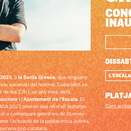
CON
INAU
DISSABT
L'ESCALA
 2023
, a 
la Santa Gresca
, que enguany 
nou escenari del festival. Coincidint en 
r de les 22h i, un any més, està 
PLATJA
uccions
 i l’
Ajuntament de l’Escala
. El 
Com arriba
TACA 2023 promet una nit d’alt voltatge 
ció a comarques gironines de 
Dummy
 -
mb l’actuació de la polifacètica Julieta, 
 escena pop catalana. 