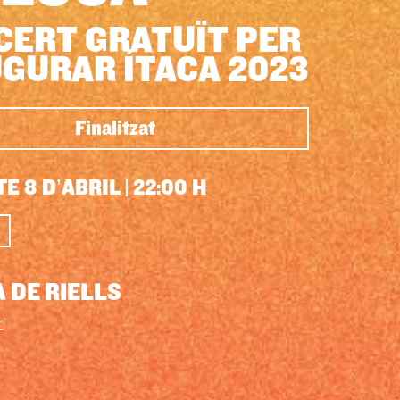
CERT GRATUÏT PER
GURAR ÍTACA 2023
Finalitzat
E 8 D’ABRIL
|
22:00 H
 DE RIELLS
r