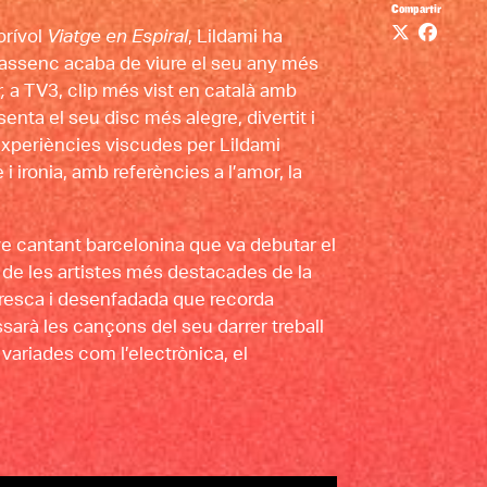
Compartir
brívol 
Viatge en Espiral
, Lildami ha 
rrassenc acaba de viure el seu any més 
,
 a TV3, clip més vist en català amb 
enta el seu disc més alegre, divertit i 
 experiències viscudes per Lildami 
 ironia, amb referències a l’amor, la 
ve cantant barcelonina que va debutar el 
de les artistes més destacades de la 
resca i desenfadada que recorda 
, Julieta repassarà les cançons del seu darrer treball 
ariades com l’electrònica, el 