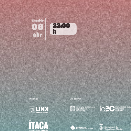
dissabte
08
22:00
h
abr