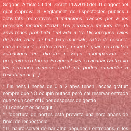
Segons l'Article 53 del Decret 112/2010 del 31 d'agost pel
qual s'aprova el Reglament de Espectacles públics i
activitats recreatives:
"Limitacions d'accés per a les
persones menors d'edat: Les persones menors de 16
anys tenen prohibida l'entrada a les Discoteques, sales
de festa, sales de ball, bars musicals, sales de concert,
cafès concert i cafès teatre, excepte quan es realitzin
actuacions en directe i vagin acompanyats de
progenitors o tutors. En aquest cas, en acabar l'actuació
les persones menors d'edat no poden romandre a
l'establiment. (…)"
* Els nens i nenes de 0 a 2 anys tenen l'accés gratuït
sempre que NO ocupin butaca però cal reservar entrada
que té un cost d'1€ per despeses de gestió
* El concert és assegut
* L’obertura de portes està prevista una hora abans de
l'inici de l'espectacle
* Hi haurà servei de bar amb begudes i entrepans, si les