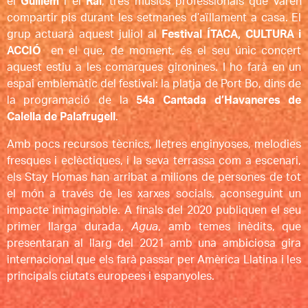
el
Guillem
i el
Rai
, tres músics professionals que varen
compartir pis durant les setmanes d’aïllament a casa. El
grup actuarà aquest juliol al
Festival ÍTACA, CULTURA i
ACCIÓ
en el que, de moment, és el seu únic concert
aquest estiu a les comarques gironines. I ho farà en un
espai emblemàtic del festival: la platja de Port Bo, dins de
la programació de la
54a Cantada d’Havaneres de
Calella de Palafrugell
.
Amb pocs recursos tècnics, lletres enginyoses, melodies
fresques i eclèctiques, i la seva terrassa com a escenari,
els Stay Homas han arribat a milions de persones de tot
el món a través de les xarxes socials, aconseguint un
impacte inimaginable. A finals del 2020 publiquen el seu
primer llarga durada,
Agua
, amb temes inèdits, que
presentaran al llarg del 2021 amb una ambiciosa gira
internacional que els farà passar per Amèrica Llatina i les
principals ciutats europees i espanyoles.