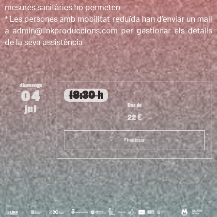
mesures sanitàries ho permeten
* Les persones amb mobilitat reduïda han d’enviar un mail
a admin@linkproduccions.com per gestionar els detalls
de la seva assistència
diumenge
04
18:30 h
Des de
jul
22 €
Finalitzat