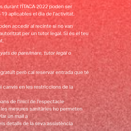
ts durant l'ÍTACA 2022 poden ser
9 aplicables el dia de l'activitat.
den accedir al recinte si no van
oritzat per un tutor legal. Si és el teu
t.
ats de pare/mare, tutor legal o
gratuït però cal reservar entrada que té
 canvis en les restriccions de la
ans de l'inici de l'espectacle
si les mesures sanitàries ho permeten
iar un mail a
s detalls de la seva assistència