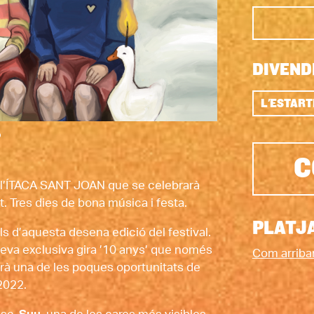
DIVEND
L'ESTART
C
e l’ÍTACA SANT JOAN que se celebrarà 
tit. Tres dies de bona música i festa. 
PLATJA
 d’aquesta desena edició del festival. 
seva exclusiva gira ’10 anys’ que només 
Com arriba
à una de les poques oportunitats de 
2022. 