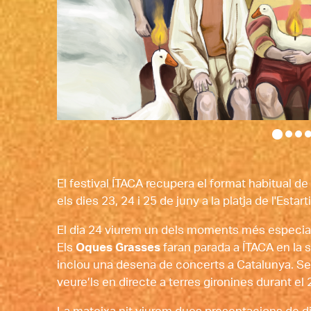
Diapositiva 1 de 4: Oques Grasses, 10 anys
El festival ÍTACA recupera el format habitual d
els dies 23, 24 i 25 de juny a la platja de l'Estar
El dia 24 viurem un dels moments més especials
Els 
Oques Grasses
 faran parada a ÍTACA en la 
inclou una desena de concerts a Catalunya. Ser
veure’ls en directe a terres gironines durant el 