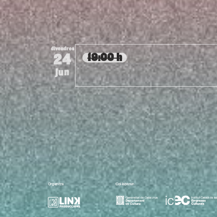
divendres
24
19:00 h
jun