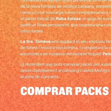
La mateixa nit viurem dues presentacions de di
de la nova fornada de músics catalans, presentar
i amb un clar missatge sobre l’empoderament d
el darrer treball de 
Roba Estesa
, el grup de mús
publicat 
Rosa permanent
, que proposa una no
emocionals. 
La Sra. Tomasa
 ens regalarà el seu explosiu d
de llatins i música electrònica, i completarà la n
electrònica en euskera del sempre inquiet 
Pel
Et recordem que pots comprar packs per a dos
opció d'allotjament al càmping Castell Montgrí,
la zona de concerts.
COMPRAR PACKS