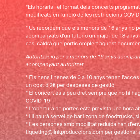
*Els horaris i el format dels concerts programa
modificats en funció de les restriccions COVID-1
* Us recordem que els menors de 16 anys no po
acompanyats d'un tutor o un major de 18 anys aut
cas, caldrà que portis omplert aquest documen
Autorització per a menors de 16 anys acompany
acompanyant autoritzat.
* Els nens i nenes de 0 a 10 anys tenen l'accés 
un cost d'2€ per despeses de gestió
* El concert és a peu dret sempre que no hi hagi
COVID-19
* L’obertura de portes està prevista una hora ab
* Hi haurà servei de bar i zona de foodtrucks, 
* Les persones amb mobilitat reduïda han d’env
tiqueting@linkproduccions.com per gestionar el