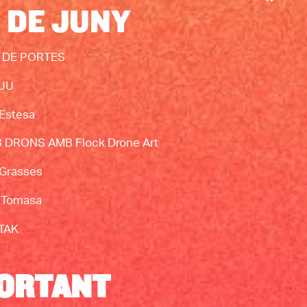
 DE JUNY
 DE PORTES
SUU
Estesa
MB DRONS AMB
Flock Drone Art
Grasses
. Tomasa
TAK
PORTANT