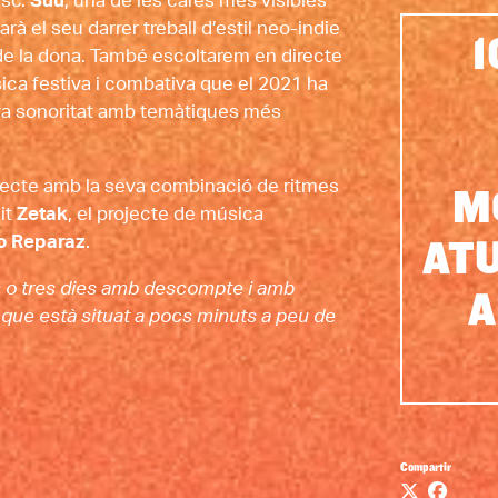
sc.
 Suu
, una de les cares més visibles 
à el seu darrer treball d’estil neo-indie 
1
e la dona. També escoltarem en directe 
ica festiva i combativa que el 2021 ha 
va sonoritat amb temàtiques més 
irecte amb la seva combinació de ritmes 
M
it 
Zetak
, el projecte de música 
lo Reparaz
.
ATU
 o tres dies amb descompte i amb 
A
 que està situat a pocs minuts a peu de 
Compartir