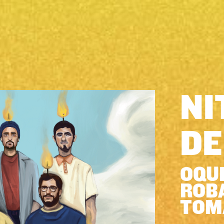
NI
DE
OQUE
ROBA
TOMA