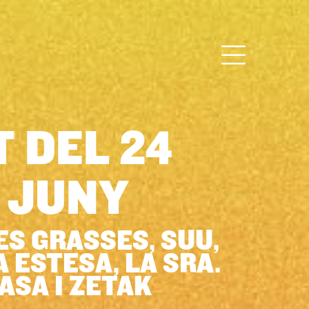
T DEL 24
 JUNY
S GRASSES, SUU,
 ESTESA, LA SRA.
SA I ZETAK