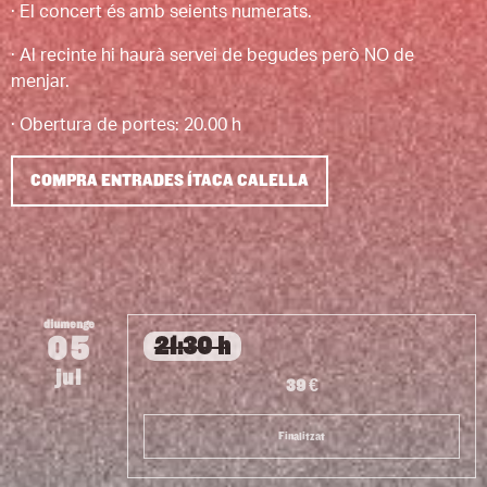
· El concert és amb seients numerats.
· Al recinte hi haurà servei de begudes però NO de
menjar.
· Obertura de portes: 20.00 h
COMPRA ENTRADES ÍTACA CALELLA
diumenge
05
21:30 h
jul
39 €
Finalitzat