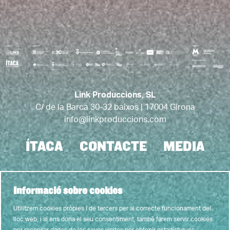
Link Produccions, SL
C/ de la Barca 30-32 baixos | 17004 Girona
info@linkproduccions.com
ÍTACA
CONTACTE
MEDIA
Link a instagram
Link a youtube
Link a twitter
Link a faceb
Link a tic
Informació sobre cookies
Utilitzem cookies pròpies i de tercers per al correcte funcionament del
lloc web, i si ens dona el seu consentiment, també farem servir cookies
AVIS LEGAL
POLITICA DE PRIVACITAT
ÚS DE COOKIES